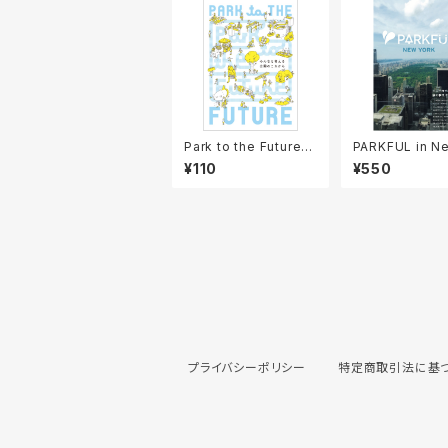
Park to the Future
PARKFUL in N
みんなと考える公園の
rk
¥110
¥550
これから
プライバシーポリシー
特定商取引法に基