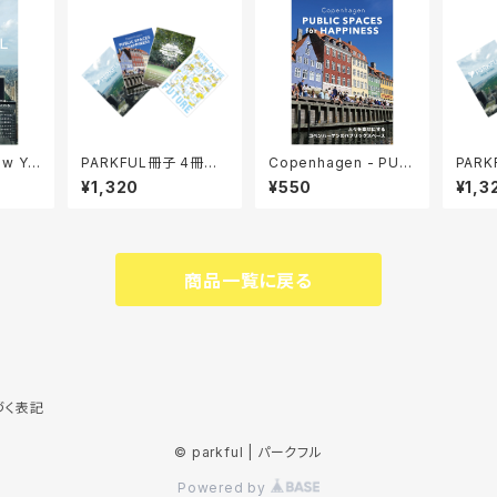
ew Yo
PARKFUL冊子 4冊セッ
Copenhagen - PUB
PAR
ト
LIC SPACES for HAP
ト
¥1,320
¥550
¥1,3
PINESS 人々を幸せに
するコペンハーゲンの
パブリックスペース
商品一覧に戻る
づく表記
© parkful | パークフル
Powered by