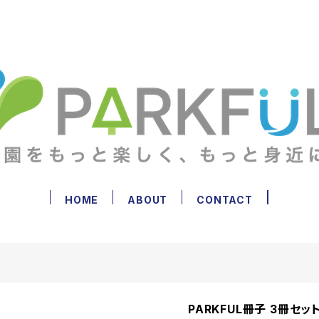
HOME
ABOUT
CONTACT
PARKFUL冊子 3冊セッ